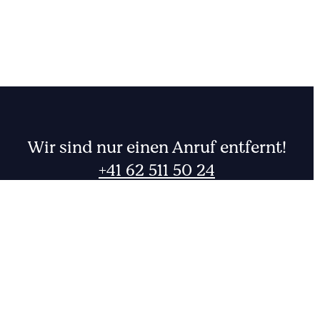
Wir sind nur einen Anruf entfernt!
+41 62 511 50 24
Rufen Sie uns an oder schreiben Sie uns eine Nachricht.
001
FR
DE
CHF
EUR
Zum Kontakt
0