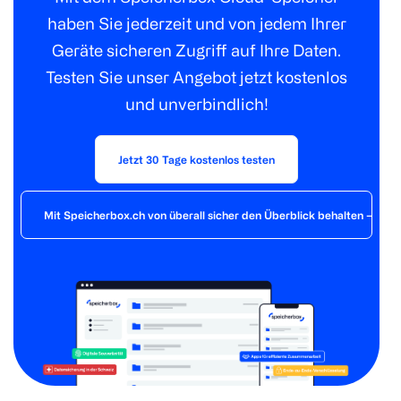
haben Sie jederzeit und von jedem Ihrer
Geräte sicheren Zugriff auf Ihre Daten.
Testen Sie unser Angebot jetzt kostenlos
und unverbindlich!
Jetzt 30 Tage kostenlos testen
Mit Speicherbox.ch von überall sicher den Überblick behalten – der 