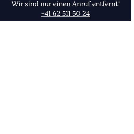
Wir sind nur einen Anruf entfernt!
+41 62 511 50 24
Rufen Sie uns an oder schreiben Sie uns eine Nachricht.
001
FR
DE
CHF
EUR
Zum Kontakt
0
Der sichere Cloudspeicher
aus der Schweiz.