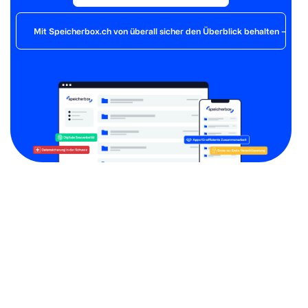
Mit Speicherbox.ch von überall sicher den Überblick behalten – der 