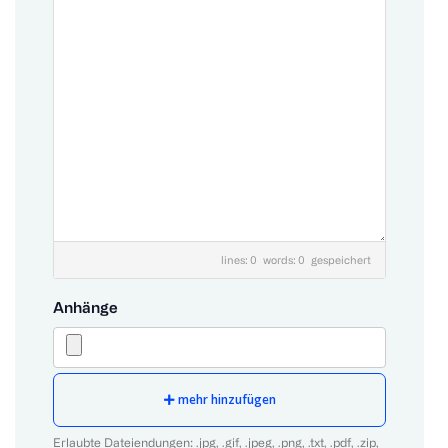
lines: 0 words: 0
gespeichert
Anhänge
mehr hinzufügen
Erlaubte Dateiendungen: .jpg, .gif, .jpeg, .png, .txt, .pdf, .zip,