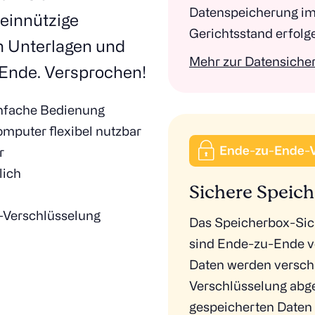
Datenspeicherung im
meinnützige
Gerichtsstand erfolg
h Unterlagen und
Mehr zur Datensiche
Ende. Versprochen!
infache Bedienung
mputer flexibel nutzbar
r
lich
Sichere Speich
-Verschlüsselung
Das Speicherbox-Sic
sind Ende-zu-Ende ver
Daten werden verschl
Verschlüsselung abgel
gespeicherten Daten w