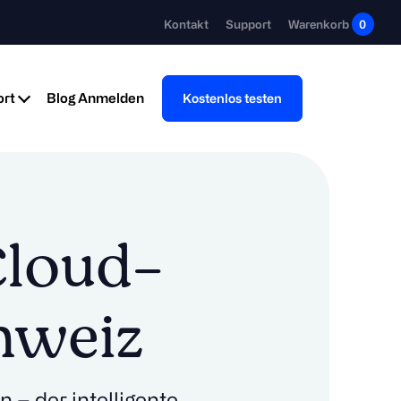
Kontakt
Support
Warenkorb
0
rt
Blog
Anmelden
Kostenlos testen
 Cloud-
chweiz
 – der intelligente