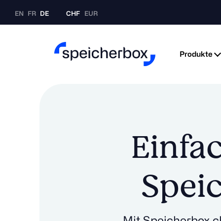
EN
FR
DE
CHF
EUR
Produkte
Einfac
Speic
Mit Speicherbox.ch