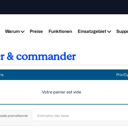
Warum
Preise
Funktionen
Einsatzgebiet
Suppo
ier & commander
ns
Prix/C
Votre panier est vide
 code promotionnel
Estimation des taxes