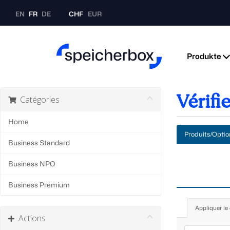
EN
FR
DE
CHF
EUR
Produkte
Vérif
Catégories
Home
Produits/Optio
Business Standard
Business NPO
Business Premium
Appliquer le
Actions