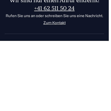
Wir sind nur einen Anruf entfernt!
+41 62 511 50 24
Rufen Sie uns an oder schreiben Sie uns eine Nachricht.
Zum Kontakt
001
FR
DE
CHF
EUR
0
Der sichere Cloudspeicher
aus der Schweiz.
Dienstleistungen