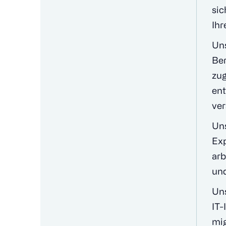
sic
Ihr
Uns
Ber
zug
ent
ver
Uns
Exp
arb
und
Uns
IT-
mig