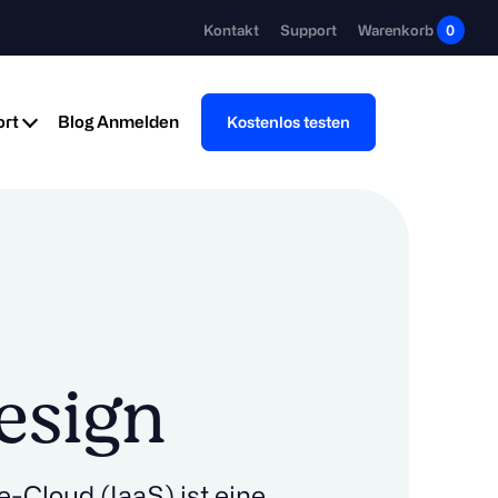
Kontakt
Support
Warenkorb
0
rt
Blog
Anmelden
Kostenlos testen
esign
-Cloud (IaaS) ist eine