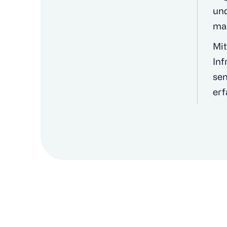
und
max
Mit
Inf
sen
erf