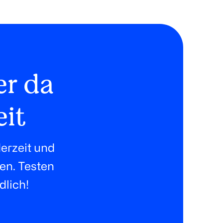
er da
eit
erzeit und
ten. Testen
dlich!