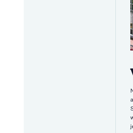
N
a
S
w
j