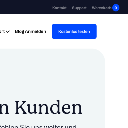
Kontakt
Support
Warenkorb
0
rt
Blog
Anmelden
Kostenlos testen
n Kunden
ehlen Sie uns weiter und