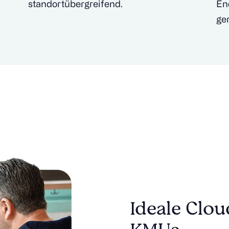
standortübergreifend.
End
ge
Ideale Clou