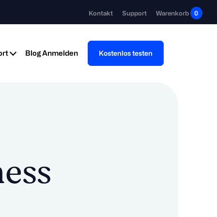
Kontakt
Support
Warenkorb
0
rt
Blog
Anmelden
Kostenlos testen
ness