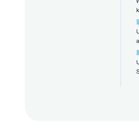
W
k
U
a
U
S