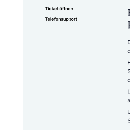
Ticket öffnen
Telefonsupport
d
d
a
U
S
„