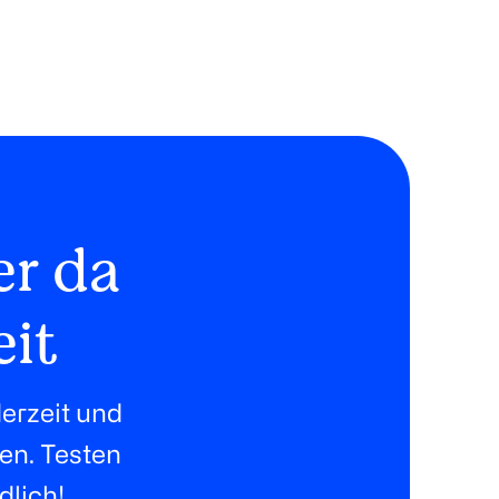
er da
eit
erzeit und
ten. Testen
dlich!