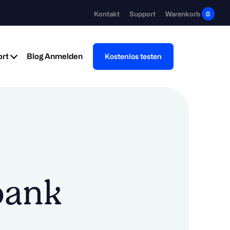
Kontakt
Support
Warenkorb
0
rt
Blog
Anmelden
Kostenlos testen
bank