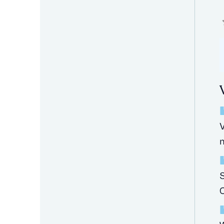
V
m
S
C