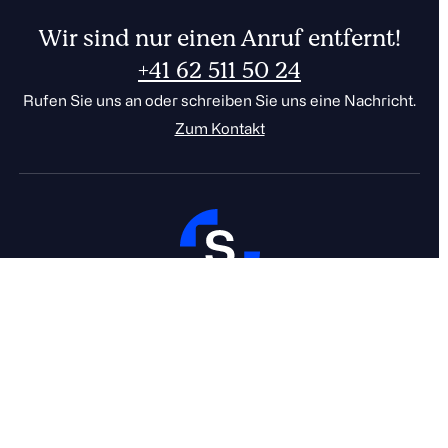
Wir sind nur einen Anruf entfernt!
+41 62 511 50 24
Rufen Sie uns an oder schreiben Sie uns eine Nachricht.
Zum Kontakt
001
FR
DE
CHF
EUR
Der sichere Cloudspeicher
0
aus der Schweiz.