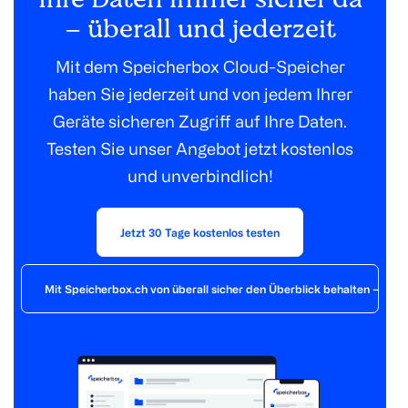
– überall und jederzeit
Mit dem Speicherbox Cloud-Speicher
haben Sie jederzeit und von jedem Ihrer
Geräte sicheren Zugriff auf Ihre Daten.
Testen Sie unser Angebot jetzt kostenlos
und unverbindlich!
Jetzt 30 Tage kostenlos testen
Mit Speicherbox.ch von überall sicher den Überblick behalten – der 