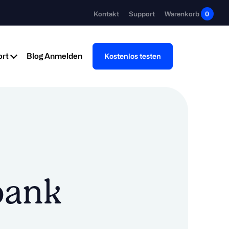
Kontakt
Support
Warenkorb
0
rt
Blog
Anmelden
Kostenlos testen
bank