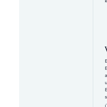
E
B
a
u
B
s
Ü