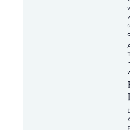
v
v
d
c
A
T
h
w
D
F