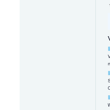
V
m
S
C
W