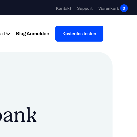
Kontakt
Support
Warenkorb
0
rt
Blog
Anmelden
Kostenlos testen
bank