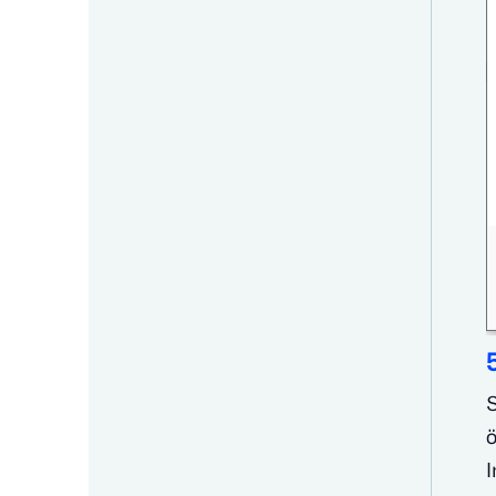
S
ö
I